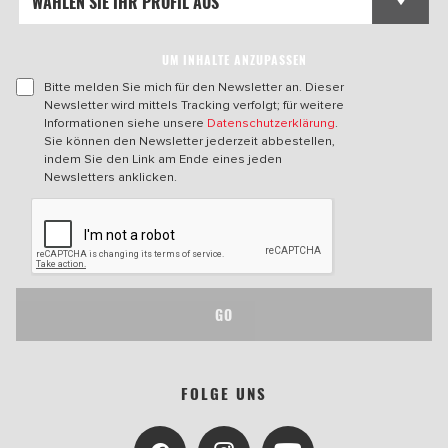
UM INHALTE ANZUPASSEN
Bitte melden Sie mich für den Newsletter an. Dieser
Newsletter wird mittels Tracking verfolgt; für weitere
Informationen siehe unsere
Datenschutzerklärung
.
Sie können den Newsletter jederzeit abbestellen,
indem Sie den Link am Ende eines jeden
Newsletters anklicken.
GO
FOLGE UNS