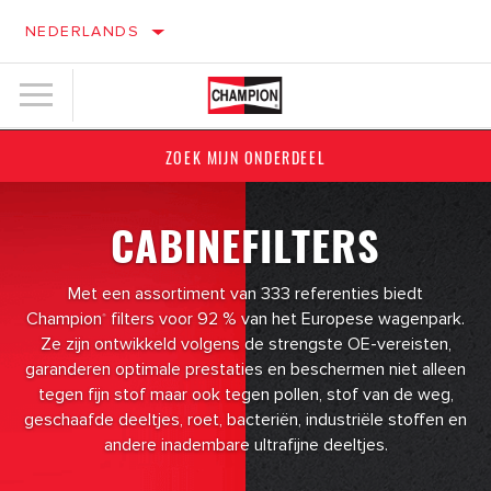
NEDERLANDS
ZOEK MIJN ONDERDEEL
CABINEFILTERS
Met een assortiment van 333 referenties biedt
Champion
filters voor 92 % van het Europese wagenpark.
®
Ze zijn ontwikkeld volgens de strengste OE-vereisten,
garanderen optimale prestaties en beschermen niet alleen
tegen fijn stof maar ook tegen pollen, stof van de weg,
geschaafde deeltjes, roet, bacteriën, industriële stoffen en
andere inadembare ultrafijne deeltjes.