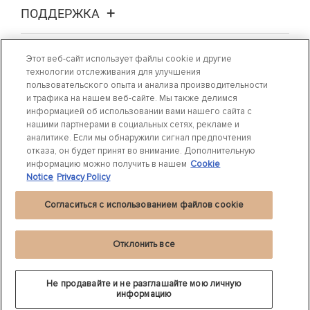
ПОДДЕРЖКА
О НАС
Этот веб-сайт использует файлы cookie и другие
технологии отслеживания для улучшения
пользовательского опыта и анализа производительности
ГДЕ КУПИТЬ
и трафика на нашем веб-сайте. Мы также делимся
информацией об использовании вами нашего сайта с
нашими партнерами в социальных сетях, рекламе и
СВЯЖИТЕСЬ С НАМИ
аналитике. Если мы обнаружили сигнал предпочтения
отказа, он будет принят во внимание. Дополнительную
информацию можно получить в нашем
Cookie
Notice
Privacy Policy
Согласиться с использованием файлов cookie
Положение о конфиденциальности
|
Cookie Settings
|
Cookie Notice |
Условия
использования
Отклонить все
©
2024 DRiV Automotive Inc. или одна из дочерних компаний в одной и
®
более странах.
Beru
является зарегистрированной торговой маркой
BorgWarner.
Не продавайте и не разглашайте мою личную
ООО «Федерал-Могул ВиСиЭс»
информацию
Адрес: 125445, Москва, ул. Смольная 24Д