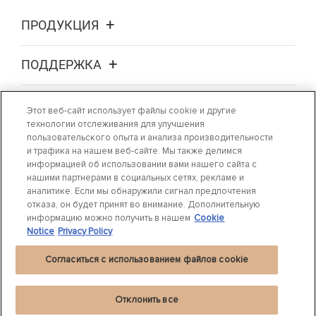
ПРОДУКЦИЯ
ПОДДЕРЖКА
О НАС
Этот веб-сайт использует файлы cookie и другие
технологии отслеживания для улучшения
пользовательского опыта и анализа производительности
ГДЕ КУПИТЬ
и трафика на нашем веб-сайте. Мы также делимся
информацией об использовании вами нашего сайта с
нашими партнерами в социальных сетях, рекламе и
СВЯЖИТЕСЬ С НАМИ
аналитике. Если мы обнаружили сигнал предпочтения
отказа, он будет принят во внимание. Дополнительную
информацию можно получить в нашем
Cookie
Notice
Privacy Policy
Согласиться с использованием файлов cookie
Положение о конфиденциальности
|
Cookie Settings
|
Cookie Notice |
Условия
использования
Отклонить все
©
2024 DRiV Automotive Inc. или одна из дочерних компаний в одной и
®