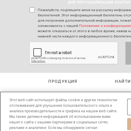
ДЛЯ ПЕРСОНАЛИЗАЦИИ КОНТЕН
Пожалуйста, подпишите меня на рассылку информ
бюллетеней. Этот информационный бюллетень отс
для получения дополнительной информации, пожал
ознакомьтесь с нашей
Положение о конфиденциал
можете отказаться от этого в любое время, нажав н
нижней части каждого информационного бюллетен
ПРОДУКЦИЯ
НАЙТИ
Этот веб-сайт использует файлы cookie и другие технологии
отслеживания для улучшения пользовательского опыта и
анализа производительности и трафика на нашем веб-сайте.
Мы также делимся информацией об использовании вами
нашего сайта с нашими партнерами в социальных сетях,
рекламе и аналитике. Если мы обнаружили сигнал