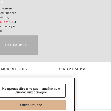
ТА
ационных
леживается
уйста,
ьности
. Вы
а ссылку в
я.
ОТПРАВИТЬ
 МОЮ ДЕТАЛЬ
О КОМПАНИИ
Не продавайте и не разглашайте мою
личную информацию
Отклонить все