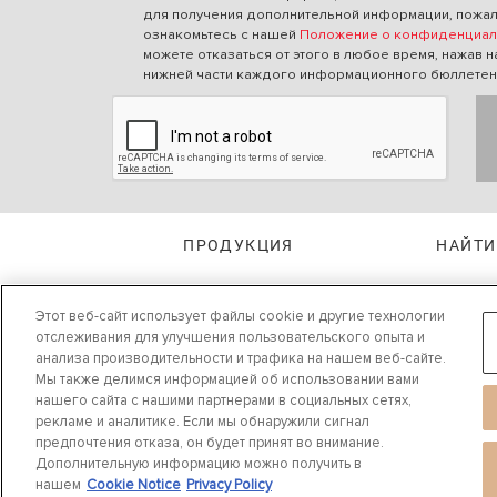
для получения дополнительной информации, пожал
ознакомьтесь с нашей
Положение о конфиденциал
можете отказаться от этого в любое время, нажав н
нижней части каждого информационного бюллетен
ПРОДУКЦИЯ
НАЙТИ
Этот веб-сайт использует файлы cookie и другие технологии
отслеживания для улучшения пользовательского опыта и
анализа производительности и трафика на нашем веб-сайте.
Мы также делимся информацией об использовании вами
нашего сайта с нашими партнерами в социальных сетях,
рекламе и аналитике. Если мы обнаружили сигнал
предпочтения отказа, он будет принят во внимание.
Положение о конфиденциальности
|
Cookie Settings
|
Cookie Notice |
Условия исп
Дополнительную информацию можно получить в
©
2024 DRiV Automotive Inc. или одна из дочерних компаний в одной и более с
нашем
Cookie Notice
Privacy Policy
ООО «Федерал-Могул ВиСиЭс»