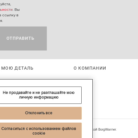
уйста,
ьности
. Вы
а ссылку в
я.
ОТПРАВИТЬ
 МОЮ ДЕТАЛЬ
О КОМПАНИИ
Не продавайте и не разглашайте мою
личную информацию
Отклонить все
ользования
Согласиться с использованием файлов
®
транах.
Beru
является зарегистрированной торговой маркой BorgWarner.
cookie