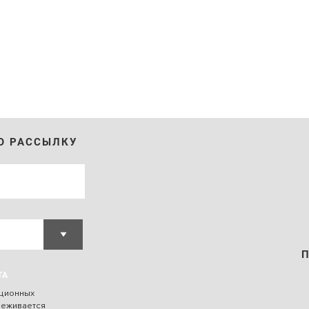
Ю РАССЫЛКУ
ТА
ационных
леживается