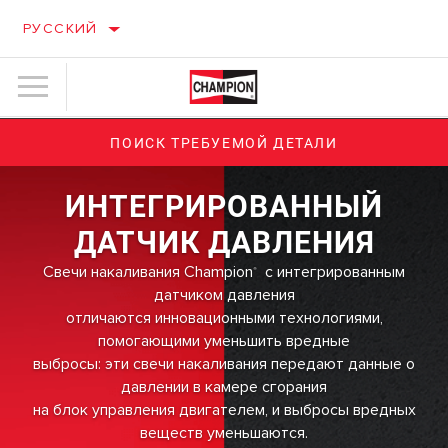
РУССКИЙ
ПОИСК ТРЕБУЕМОЙ ДЕТАЛИ
ИНТЕГРИРОВАННЫЙ
ДАТЧИК ДАВЛЕНИЯ
Свечи накаливания Champion
с интегрированным
®
датчиком давления
отличаются инновационными технологиями,
помогающими уменьшить вредные
выбросы: эти свечи накаливания передают данные о
давлении в камере сгорания
на блок управления двигателем, и выбросы вредных
веществ уменьшаются.