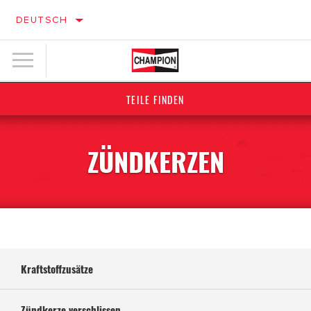
DEUTSCH
TEILE FINDEN
ZÜNDKERZEN
Kraftstoffzusätze
Zündkerze verschlissen