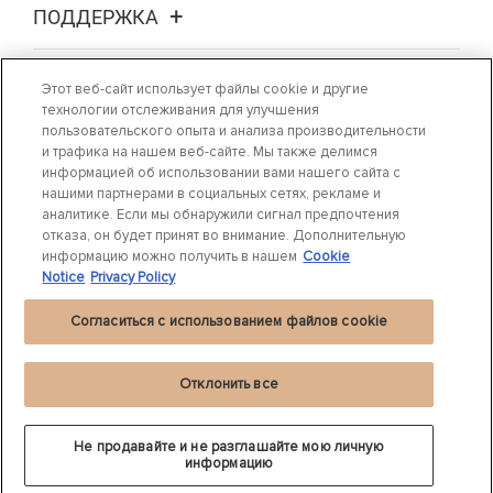
ПОДДЕРЖКА
О НАС
Этот веб-сайт использует файлы cookie и другие
технологии отслеживания для улучшения
пользовательского опыта и анализа производительности
ГДЕ КУПИТЬ
и трафика на нашем веб-сайте. Мы также делимся
информацией об использовании вами нашего сайта с
нашими партнерами в социальных сетях, рекламе и
СВЯЖИТЕСЬ С НАМИ
аналитике. Если мы обнаружили сигнал предпочтения
отказа, он будет принят во внимание. Дополнительную
информацию можно получить в нашем
Cookie
Notice
Privacy Policy
Согласиться с использованием файлов cookie
Положение о конфиденциальности
|
Cookie Settings
|
Cookie Notice |
Условия
использования
Отклонить все
©
2024 DRiV Automotive Inc. или одна из дочерних компаний в одной и
®
более странах.
Beru
является зарегистрированной торговой маркой
BorgWarner.
Не продавайте и не разглашайте мою личную
ООО «Федерал-Могул ВиСиЭс»
информацию
Адрес: 125445, Москва, ул. Смольная 24Д