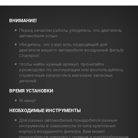
ВНИМАНИЕ!
Перед началом работы убедитесь, что двигатель
автомобиля остыл.
Убедитесь, что у вас есть подходящий для
двигателя вашего автомобиля воздушный фильтр
Champion
.
®
Чтобы найти нужный артикул, прочитайте
руководство по эксплуатации или воспользуйтесь
справочным каталогом в магазине запасных
деталей.
ВРЕМЯ УСТАНОВКИ
15 минут
НЕОБХОДИМЫЕ ИНСТРУМЕНТЫ
Для разных автомобилей понадобятся разные
инструменты в зависимости от типа крепления
корпуса воздушного фильтра. Вам может
понадобиться отвертка с прямым и крестообразным