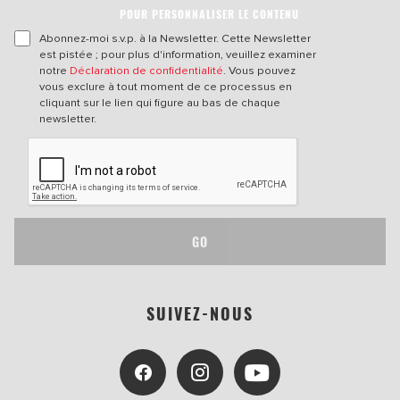
POUR PERSONNALISER LE CONTENU
Abonnez-moi s.v.p. à la Newsletter. Cette Newsletter
est pistée ; pour plus d'information, veuillez examiner
notre
Déclaration de confidentialité
. Vous pouvez
vous exclure à tout moment de ce processus en
cliquant sur le lien qui figure au bas de chaque
newsletter.
GO
SUIVEZ-NOUS