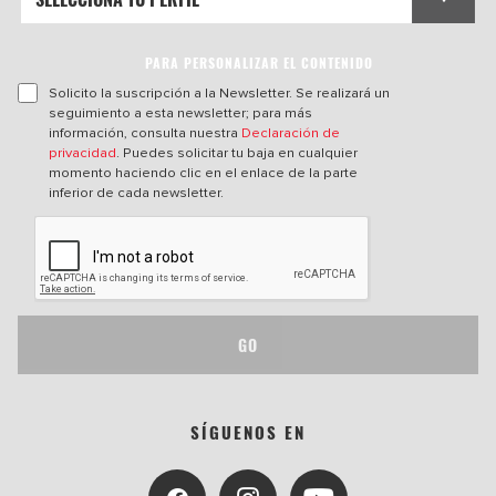
PARA PERSONALIZAR EL CONTENIDO
Solicito la suscripción a la Newsletter. Se realizará un
seguimiento a esta newsletter; para más
información, consulta nuestra
Declaración de
privacidad
. Puedes solicitar tu baja en cualquier
momento haciendo clic en el enlace de la parte
inferior de cada newsletter.
GO
SÍGUENOS EN