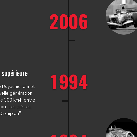
2006
1994
e supérieure
le Royaume-Uni et
velle génération
dre 300 km/h entre
pour ses pièces,
®
 Champion