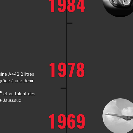
1984
1978
pine A442 2 litres
grâce à une demi-
®
et au talent des
re Jaussaud.
1969