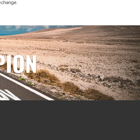
rechange.
PION