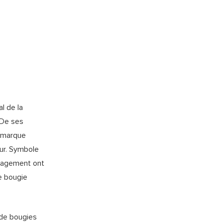
l de la
 De ses
a marque
ur. Symbole
ngagement ont
e bougie
 de bougies