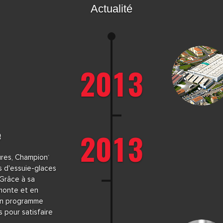
Actualité
2013
2013
e
tures, Champion
®
s d'essuie-glaces
 Grâce à sa
monte et en
n programme
 pour satisfaire