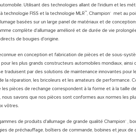
automobile. Utilisant des technologies allant de l'iridium et les mé
™
 à technologie FISS et la technologie MLR
, Champion
met au poi
®
llumage basées sur un large panel de matériaux et de conception
mme complète d'allumage amélioré et de durée de vie prolongée,
irects de bougies d'origine.
econnue en conception et fabrication de pièces et de sous-sys
pour les plus grands constructeurs automobiles mondiaux, ainsi 
, se traduisent par des solutions de maintenance innovantes pour l
e la réparation, les bricoleurs et les amateurs de performance. 
 les pièces de rechange correspondent à la forme et à la taille d
 nous savons que nos pièces sont conformes aux normes les plus
aux vôtres.
s gammes de produits d'allumage de grande qualité Champion
, bo
®
gies de préchauffage, boîtiers de commande, bobines et jeux de 