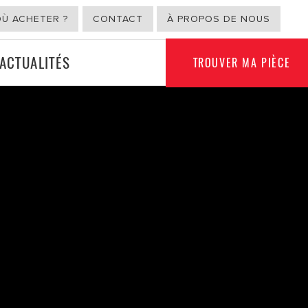
OÙ ACHETER ?
CONTACT
À PROPOS DE NOUS
ACTUALITÉS
TROUVER MA PIÈCE
USAGE NON
ION
AUTOMOBILE