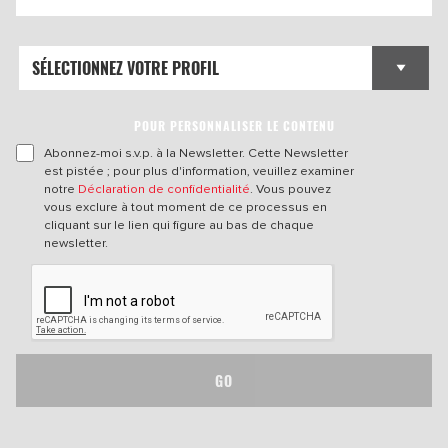
POUR PERSONNALISER LE CONTENU
Abonnez-moi s.v.p. à la Newsletter. Cette Newsletter
est pistée ; pour plus d'information, veuillez examiner
notre
Déclaration de confidentialité
. Vous pouvez
vous exclure à tout moment de ce processus en
cliquant sur le lien qui figure au bas de chaque
newsletter.
GO