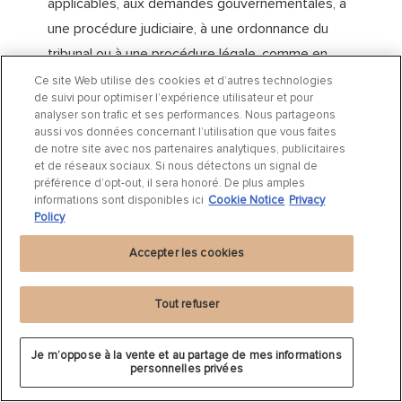
applicables, aux demandes gouvernementales, à
une procédure judiciaire, à une ordonnance du
tribunal ou à une procédure légale, comme en
réponse à une ordonnance du tribunal ou à une
Ce site Web utilise des cookies et d’autres technologies
de suivi pour optimiser l’expérience utilisateur et pour
citation à comparaître.
analyser son trafic et ses performances. Nous partageons
Protéger les intérêts vitaux et les droits légaux
.
aussi vos données concernant l’utilisation que vous faites
de notre site avec nos partenaires analytiques, publicitaires
Nous pouvons divulguer vos informations lorsque
et de réseaux sociaux. Si nous détectons un signal de
nous pensons qu’il est nécessaire d’enquêter, de
préférence d’opt-out, il sera honoré. De plus amples
informations sont disponibles ici
Cookie Notice
Privacy
prévenir ou de prendre des mesures concernant
Policy
des situations impliquant des menaces potentielles
à la sécurité de toute personne, des violations
Accepter les cookies
potentielles de nos politiques, des suspicions de
fraude, des activités illégales ou comme preuve
Tout refuser
dans un litige dans lequel nous sommes impliqués.
Vendeurs, consultants et autres prestataires de
Je m’oppose à la vente et au partage de mes informations
personnelles privées
services tiers
. Nous pouvons partager vos