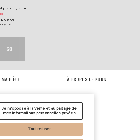
t pistée ; pour
 de
nt de ce
chaque
GO
 MA PIÈCE
À PROPOS DE NOUS
Je m’oppose à la vente et au partage de
mes informations personnelles privées
Tout refuser
n