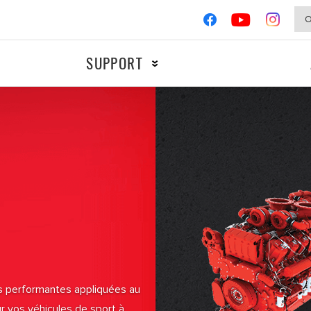
SUPPORT
MOTOS
COMPÉTIT
Allumage
Freinage
Filtres
us performantes appliquées au
ur vos véhicules de sport à