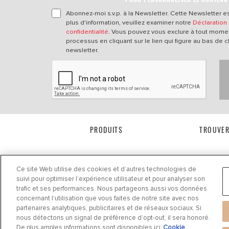
Abonnez-moi s.v.p. à la Newsletter. Cette Newsletter es
plus d'information, veuillez examiner notre
Déclaration
confidentialité
. Vous pouvez vous exclure à tout mome
processus en cliquant sur le lien qui figure au bas de 
newsletter.
PRODUITS
TROUVER
Ce site Web utilise des cookies et d’autres technologies de
suivi pour optimiser l’expérience utilisateur et pour analyser son
trafic et ses performances. Nous partageons aussi vos données
concernant l’utilisation que vous faites de notre site avec nos
partenaires analytiques, publicitaires et de réseaux sociaux. Si
nous détectons un signal de préférence d’opt-out, il sera honoré.
Déclaration de confidentialité
|
Cookie Settings
|
Cookie Notice
|
Conditions d'utilisatio
De plus amples informations sont disponibles ici
Cookie