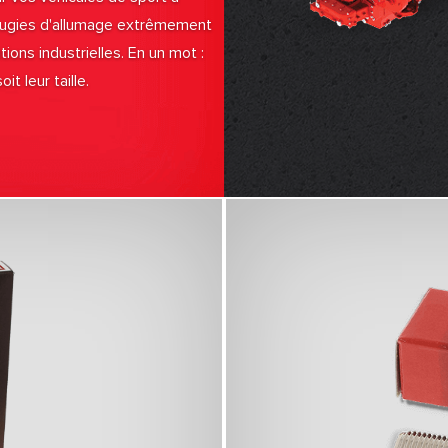
bougies d'allumage extrêmement
ons industrielles. En un mot :
t leur taille.