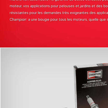
moteur, vos applications pour pelouses et jardins et des 
résistantes pour les demandes très exigeantes des applicati
Champion
a une bougie pour tous les moteurs, quelle que soi
®