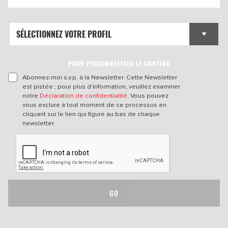
POUR PERSONNALISER LE CONTENU
Abonnez-moi s.v.p. à la Newsletter. Cette Newsletter
est pistée ; pour plus d'information, veuillez examiner
notre
Déclaration de confidentialité
. Vous pouvez
vous exclure à tout moment de ce processus en
cliquant sur le lien qui figure au bas de chaque
newsletter.
GO