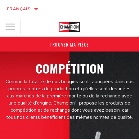
FRANÇAIS
TROUVER MA PIÈCE
COMPÉTITION
Comme la totalité de nos bougies sont fabriquées dans nos
propres centres de production et qu'elles sont destinées
aux marchés de la première monte ou de la rechange avec
une qualité d'origine, Champion
propose les produits de
®
compétition et de rechange dont vous avez besoin, car
tous nos clients bénéficient des mêmes normes de qualité.