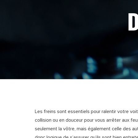
D
Les freins sont essentiels pour ralentir votre vo
collision ou en douceur pour vous arrêter aux feux
seulement la vôtre, mais également celle des autr
donc logique de s’assurer qu’ils sont bien entret