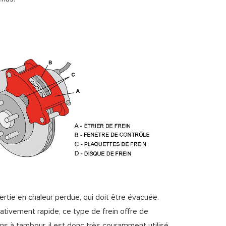
ertie en chaleur perdue, qui doit être évacuée.
ativement rapide, ce type de frein offre de
ns à tambour, il est donc très couramment utilisé