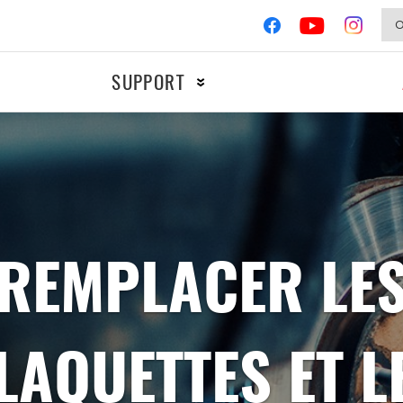
SUPPORT
MOTOS
COMPÉTIT
Allumage
REMPLACER LE
Freinage
Filtres
LAQUETTES ET L