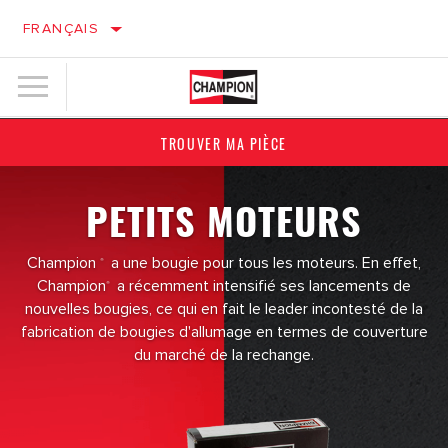
FRANÇAIS
TROUVER MA PIÈCE
PETITS MOTEURS
Champion
a une bougie pour tous les moteurs. En effet,
®
Champion
a récemment intensifié ses lancements de
®
nouvelles bougies, ce qui en fait le leader incontesté de la
fabrication de bougies d'allumage en termes de couverture
du marché de la rechange.