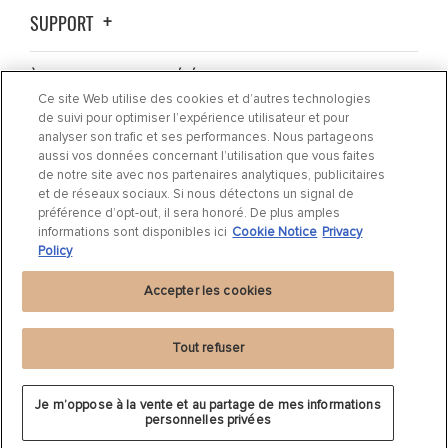
SUPPORT
À PROPOS DE LA SOCIÉTÉ
Ce site Web utilise des cookies et d’autres technologies
de suivi pour optimiser l’expérience utilisateur et pour
OÙ ACHETER ?
analyser son trafic et ses performances. Nous partageons
aussi vos données concernant l’utilisation que vous faites
de notre site avec nos partenaires analytiques, publicitaires
ACTUALITÉS
et de réseaux sociaux. Si nous détectons un signal de
préférence d’opt-out, il sera honoré. De plus amples
informations sont disponibles ici
Cookie Notice
Privacy
CONTACTEZ-NOUS
Policy
Accepter les cookies
Tout refuser
Déclaration de confidentialité
|
Cookie Settings
|
Cookie Notice
|
Conditions
Je m’oppose à la vente et au partage de mes informations
d'utilisation
personnelles privées
©
2024 DRiV Automotive Inc. ou l'une de ses filiales dans un ou plusieurs pays.