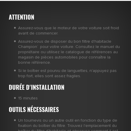
ATTENTION
Assurez-vous que le moteur de votre voiture soit froid
avant de commencer.
Assurez-vous de disposer du bon filtre d'habitacle
Champion
pour votre voiture. Consultez le manuel du
®
propriétaire ou utilisez le catalogue de références au
magasin de pièces automobiles pour connaître la
bonne référence.
Si le boîtier est pourvu de languettes, n'appuyez pas
trop fort, elles sont assez fragiles.
DURÉE D'INSTALLATION
15 minutes
OUTILS NÉCESSAIRES
Un tournevis ou un autre outil en fonction du type de
fixation du boîtier du filtre. Trouvez l'emplacement du
boîtier du filtre d'habitacle et observez comment il est