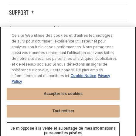
SUPPORT
À PROPOS DE LA SOCIÉTÉ
Ce site Web utilise des cookies et d’autres technologies
de suivi pour optimiser l’expérience utilisateur et pour
OÙ ACHETER ?
analyser son trafic et ses performances. Nous partageons
aussi vos données concernant l’utilisation que vous faites
de notre site avec nos partenaires analytiques, publicitaires
ACTUALITÉS
et de réseaux sociaux. Si nous détectons un signal de
préférence d’opt-out, il sera honoré. De plus amples
informations sont disponibles ici
Cookie Notice
Privacy
CONTACTEZ-NOUS
Policy
Accepter les cookies
Tout refuser
Déclaration de confidentialité
|
Cookie Settings
|
Cookie Notice
|
Conditions
Je m’oppose à la vente et au partage de mes informations
d'utilisation
personnelles privées
©
2024 DRiV Automotive Inc. ou l'une de ses filiales dans un ou plusieurs pays.