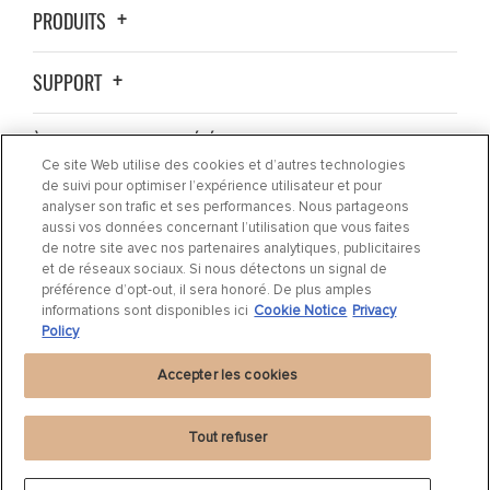
PRODUITS
SUPPORT
À PROPOS DE LA SOCIÉTÉ
Ce site Web utilise des cookies et d’autres technologies
de suivi pour optimiser l’expérience utilisateur et pour
OÙ ACHETER ?
analyser son trafic et ses performances. Nous partageons
aussi vos données concernant l’utilisation que vous faites
de notre site avec nos partenaires analytiques, publicitaires
ACTUALITÉS
et de réseaux sociaux. Si nous détectons un signal de
préférence d’opt-out, il sera honoré. De plus amples
informations sont disponibles ici
Cookie Notice
Privacy
CONTACTEZ-NOUS
Policy
Accepter les cookies
Tout refuser
Déclaration de confidentialité
|
Cookie Settings
|
Cookie Notice
|
Conditions