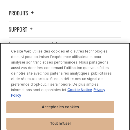
PRODUITS
SUPPORT
À PROPOS DE LA SOCIÉTÉ
Ce site Web utilise des cookies et d’autres technologies
de suivi pour optimiser l’expérience utilisateur et pour
OÙ ACHETER ?
analyser son trafic et ses performances. Nous partageons
aussi vos données concernant l’utilisation que vous faites
de notre site avec nos partenaires analytiques, publicitaires
ACTUALITÉS
et de réseaux sociaux. Si nous détectons un signal de
préférence d’opt-out, il sera honoré. De plus amples
informations sont disponibles ici
Cookie Notice
Privacy
CONTACTEZ-NOUS
Policy
Accepter les cookies
Tout refuser