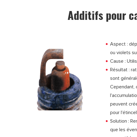
Additifs pour c
Aspect : dép
ou violets su
Cause : Utili
Résultat : ra
sont généra
Cependant, ce
l'accumulati
peuvent crée
pour l'étincel
Solution : R
que les évent