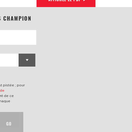
S CHAMPION
t pistée ; pour
 de
nt de ce
chaque
GO