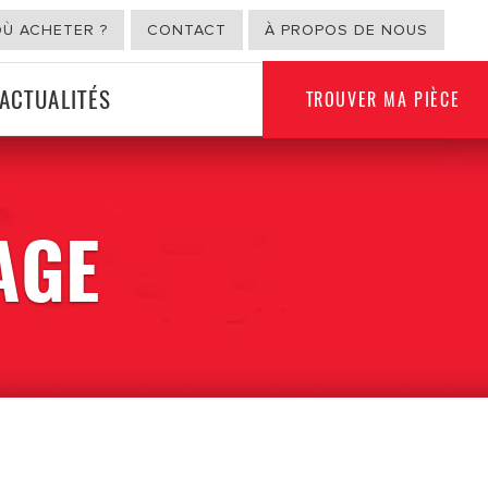
OÙ ACHETER ?
CONTACT
À PROPOS DE NOUS
ACTUALITÉS
TROUVER MA PIÈCE
USAGE NON
AGE
ION
AUTOMOBILE