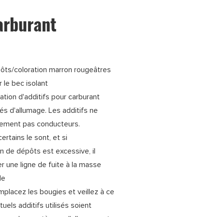
arburant
ôts/coloration marron rougeâtres
r le bec isolant
sation d'additifs pour carburant
tés d'allumage. Les additifs ne
lement pas conducteurs.
rtains le sont, et si
on de dépôts est excessive, il
r une ligne de fuite à la masse
le
emplacez les bougies et veillez à ce
uels additifs utilisés soient