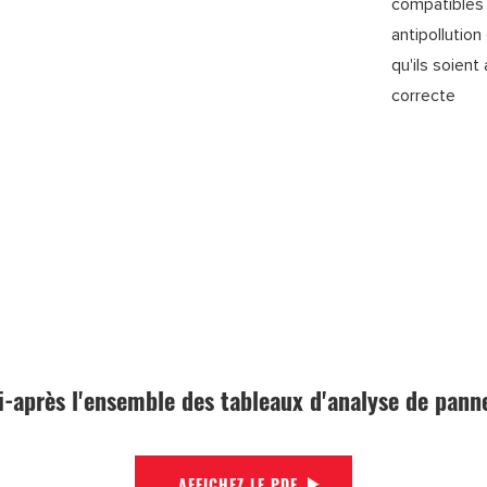
compatibles
antipollutio
qu'ils soien
correcte
i-après l'ensemble des tableaux d'analyse de pann
AFFICHEZ LE PDF