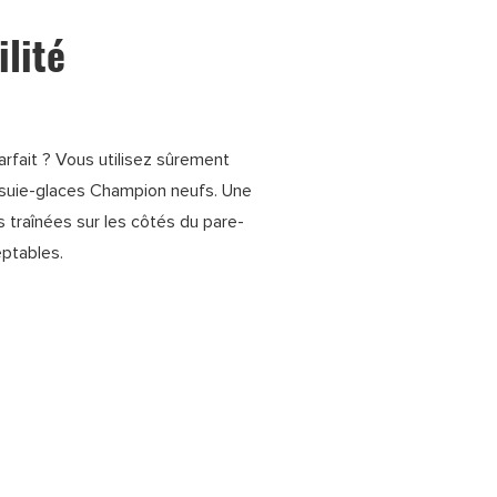
ilité
rfait ? Vous utilisez sûrement
ssuie-glaces Champion neufs. Une
s traînées sur les
côtés du pare-
eptables.