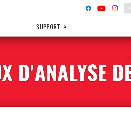
SUPPORT
X D'ANALYSE D
MOTOS
COMPÉTIT
Allumage
Freinage
Filtres