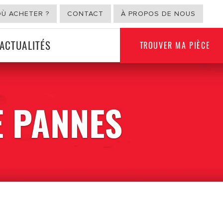
OÙ ACHETER ?
CONTACT
À PROPOS DE NOUS
ACTUALITÉS
TROUVER MA PIÈCE
USAGE NON
E PANNES
ION
AUTOMOBILE