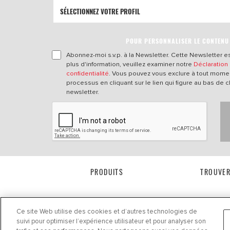
POUR PERSONNALISER LE CONTENU
Abonnez-moi s.v.p. à la Newsletter. Cette Newsletter es
plus d'information, veuillez examiner notre
Déclaration
confidentialité
. Vous pouvez vous exclure à tout mome
processus en cliquant sur le lien qui figure au bas de 
newsletter.
PRODUITS
TROUVER
Ce site Web utilise des cookies et d’autres technologies de
suivi pour optimiser l’expérience utilisateur et pour analyser son