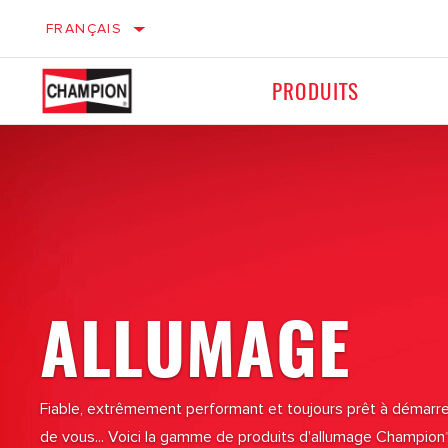
FRANÇAIS
PRODUITS
VÉHICULES LÉGERS
Allumage
Allumage
Freinage
Freinage
ALLUMAGE
Filtres
Filtres
Fiable, extrêmement performant et toujours prêt à démarrer
de vous... Voici la gamme de produits d'allumage Champion