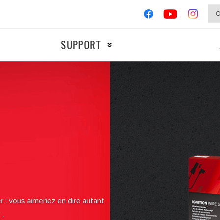
SUPPORT
MOTOS
COMPÉTIT
Allumage
Freinage
Filtres
 : vous aimeriez en dire autant
.
®