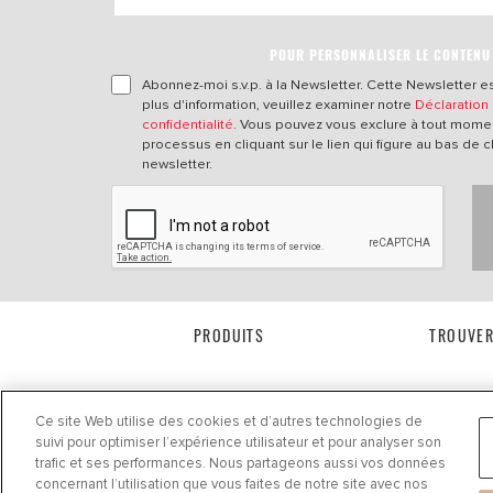
POUR PERSONNALISER LE CONTENU
Abonnez-moi s.v.p. à la Newsletter. Cette Newsletter es
plus d'information, veuillez examiner notre
Déclaration
confidentialité
. Vous pouvez vous exclure à tout mome
processus en cliquant sur le lien qui figure au bas de 
newsletter.
PRODUITS
TROUVER
Ce site Web utilise des cookies et d’autres technologies de
suivi pour optimiser l’expérience utilisateur et pour analyser son
trafic et ses performances. Nous partageons aussi vos données
concernant l’utilisation que vous faites de notre site avec nos