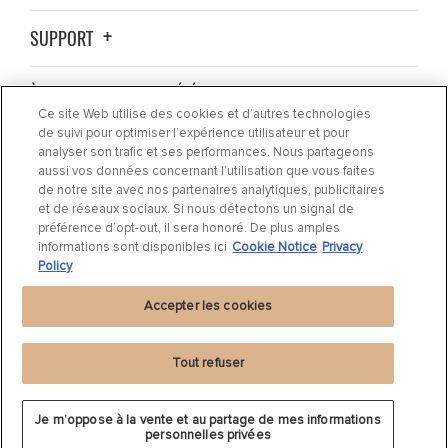
SUPPORT
À PROPOS DE LA SOCIÉTÉ
Ce site Web utilise des cookies et d’autres technologies
de suivi pour optimiser l’expérience utilisateur et pour
OÙ ACHETER ?
analyser son trafic et ses performances. Nous partageons
aussi vos données concernant l’utilisation que vous faites
de notre site avec nos partenaires analytiques, publicitaires
ACTUALITÉS
et de réseaux sociaux. Si nous détectons un signal de
préférence d’opt-out, il sera honoré. De plus amples
informations sont disponibles ici
Cookie Notice
Privacy
CONTACTEZ-NOUS
Policy
Accepter les cookies
Tout refuser
Déclaration de confidentialité
|
Cookie Settings
|
Cookie Notice
|
Conditions
Je m’oppose à la vente et au partage de mes informations
d'utilisation
personnelles privées
©
2024 DRiV Automotive Inc. ou l'une de ses filiales dans un ou plusieurs pays.